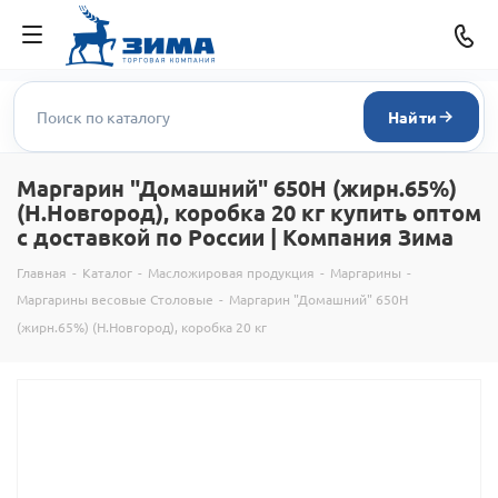
Найти
Маргарин "Домашний" 650Н (жирн.65%)
(Н.Новгород), коробка 20 кг купить оптом
с доставкой по России | Компания Зима
Главная
-
Каталог
-
Масложировая продукция
-
Маргарины
-
Маргарины весовые Столовые
-
Маргарин "Домашний" 650Н
(жирн.65%) (Н.Новгород), коробка 20 кг