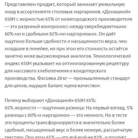
Представляем продукт, который занимает уникальную
нишу в ассортименте столовых маргаринов. «Домашний»
650Н с жирностью 65% от нижегородского производителя
— это разумный компромисс между сверхбюджетными
60%-ми и сдобными 82%-ми маргаринами. Он даёт
ощутимо больше сдобности и насыщенности вкуса, чем
младшие в линейке, но при этом его стоимость остаётся
заметно ниже высокожирных аналогов. Технологический
индекс 650Н указывает на оптимизированную рецептуру
для массового хлебопечения и кондитерского
производства. Фасовка 20 кг — промышленный стандарт
для цехов, ищущих баланс «цена-качество».
Почему выбирают «Домашний» 650Н 65%:
65% жирности — ощутимая разница: На первый взгляд, 5%
разницы с 60%-м маргарином — это немного. Но в тесте
эти проценты трансформируются в значительно более
сдобный, насыщенный вкус и более нежную, рассыпчатую
текстуру. При этом 65% — это всё ещё не 82%, и продукт