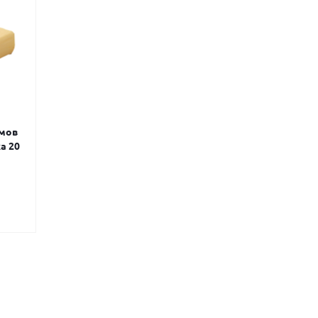
емов
а 20