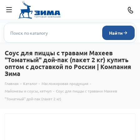
Найти
Соус для пиццы с травами Махеев
"Томатный" дой-пак (пакет 2 кг) купить
оптом с доставкой по России | Компания
Зима
Главная
-
Каталог
-
Масложировая продукция
-
Майонезы и соусы, кетчуп
-
Соус для пиццы с травами Махеев
"Томатный" дой-пак (пакет 2 кг)