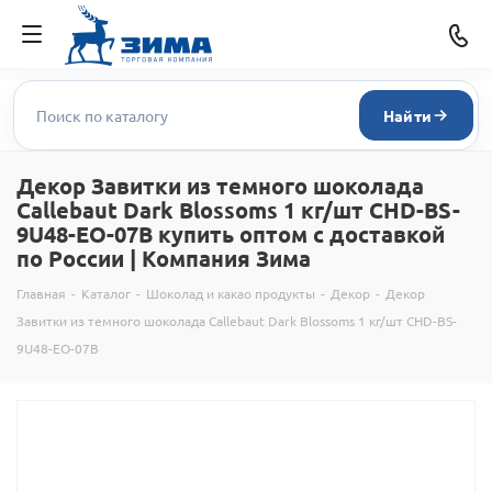
Найти
Декор Завитки из темного шоколада
Callebaut Dark Blossoms 1 кг/шт CHD-BS-
9U48-EO-07B купить оптом с доставкой
по России | Компания Зима
Главная
-
Каталог
-
Шоколад и какао продукты
-
Декор
-
Декор
Завитки из темного шоколада Callebaut Dark Blossoms 1 кг/шт CHD-BS-
9U48-EO-07B