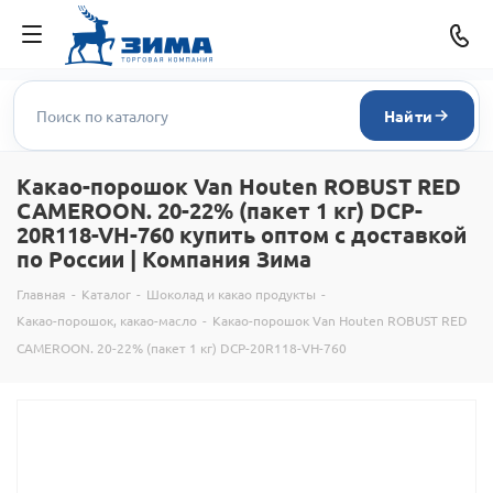
Найти
Какао-порошок Van Houten ROBUST RED
CAMEROON. 20-22% (пакет 1 кг) DCP-
20R118-VH-760 купить оптом с доставкой
по России | Компания Зима
Главная
-
Каталог
-
Шоколад и какао продукты
-
Какао-порошок, какао-масло
-
Какао-порошок Van Houten ROBUST RED
CAMEROON. 20-22% (пакет 1 кг) DCP-20R118-VH-760