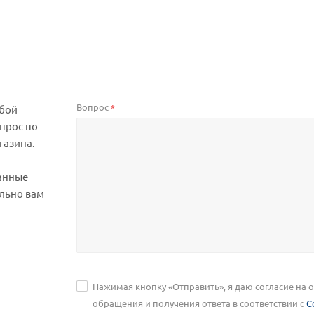
Вопрос
*
юбой
прос по
газина.
анные
льно вам
Нажимая кнопку «Отправить», я даю согласие на
обращения и получения ответа в соответствии с
С