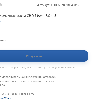
Артикул:
CHD-M5942BO4-U12
околадная масса CHD-M5942BO4-U12
личии
Под заказ
 менеджеры свяжутся с вами и уточнят условия заказа
я дополнительной информации о товаре,
менеджером отдела продаж по телефону:
-900
К "Зима" можно запросить
ima94.ru