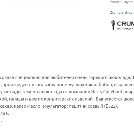
Рекомендуем 
C
rumble-shop.
оздан специально для любителей очень горького шоколада. Так
д произведен c использованием лучших какао-бобов, выращен
другие виды темного шоколада от компании Barry Callebaut, шир
ой, ганаша и других кондитерских изделий . Выпускается шоко
 сахар, какао масло, эмульгатор: лецитин соевый (Е322).
сяца.
.