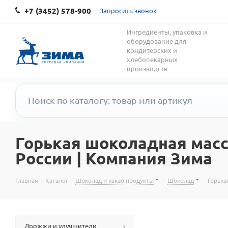
+7 (3452) 578-900
Запросить звонок
Ингредиенты, упаковка и
оборудование для
кондитерских и
хлебопекарных
производств
Горькая шоколадная масс
России | Компания Зима
Главная
-
Каталог
-
Шоколад и какао продукты
-
Шоколад
-
Горька
Дрожжи и улучшители