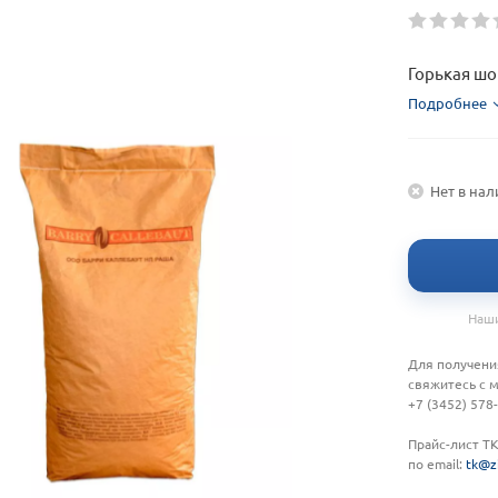
Горькая ш
Подробнее
Нет в на
Наши
Для получени
свяжитесь с 
+7 (3452) 578
Прайс-лист Т
по email:
tk@z