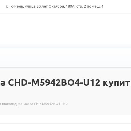
г. Тюмень, улица 50 лет Октября, 180А, стр. 2 помещ. 1
а CHD-M5942BO4-U12 купить
я шоколадная масса CHD-M5942BO4-U12