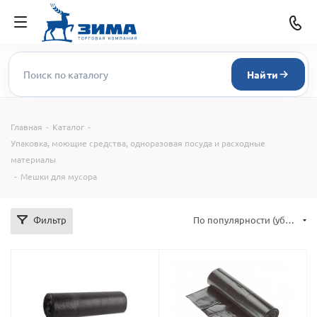
Найти
Главная
-
Каталог
-
Упаковка, моющие средства, одноразовая посуда и расходные
материалы
-
Мешки для мусора
Фильтр
По популярности (убывание)