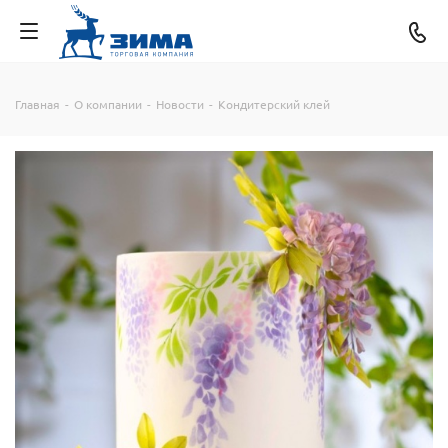
Главная
-
О компании
-
Новости
-
Кондитерский клей