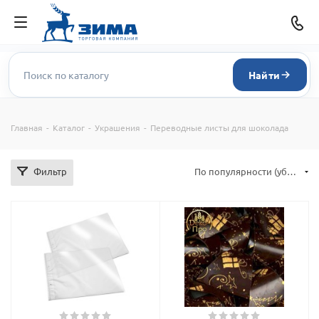
Найти
Главная
-
Каталог
-
Украшения
-
Переводные листы для шоколада
Фильтр
По популярности (убывание)