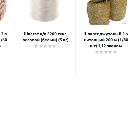
 3-х
Шпагат п/п 2200 текс,
Шпагат джутовый 2-х
1/60
весовой (белый) (5 кг)
ниточный 200 м (1/80
м
шт) 1,12 эконом