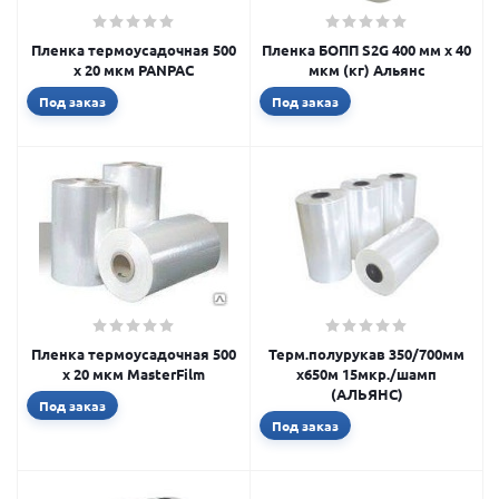
Пленка термоусадочная 500
Пленка БОПП S2G 400 мм х 40
х 20 мкм PANPAC
мкм (кг) Альянс
Под заказ
Под заказ
Пленка термоусадочная 500
Терм.полурукав 350/700мм
х 20 мкм MasterFilm
х650м 15мкр./шамп
(АЛЬЯНС)
Под заказ
Под заказ