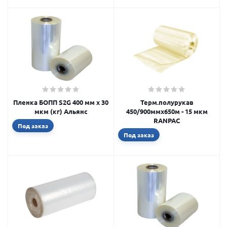
Пленка БОПП S2G 400 мм х 30
Терм.полурукав
мкм (кг) Альянс
450/900ммх650м - 15 мкм
RANPAC
Под заказ
Под заказ