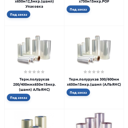
х650м12,5мкр.(шамп)
х750м15мкр.POF
Упаковка
Под заказ
Под заказ
Терм.полурукав
Терм.полурукав 300/600мм
200/400ммх650м15мкр.
х650м15мкр.(шамп (АЛЬЯНС)
(шамп) АЛЬЯНС)
Под заказ
Под заказ