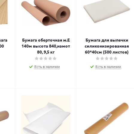
мага
Бумага оберточная м.Е
Бумага для выпечки
00
140м высота 840,намот
силиконизированная
80, 9,5 кг
60*40см (500 листов)
Есть в наличии
Есть в наличии