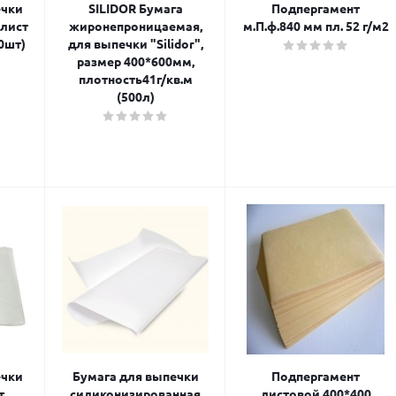
ечки
SILIDOR Бумага
Подпергамент
лист
жиронепроницаемая,
м.П.ф.840 мм пл. 52 г/м2
0шт)
для выпечки "Silidor",
размер 400*600мм,
плотность41г/кв.м
(500л)
ечки
Бумага для выпечки
Подпергамент
т
силиконизированная
листовой 400*400