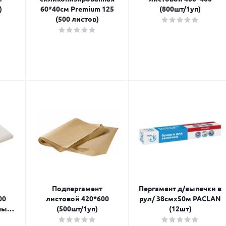
)
60*40см Premium 125
(800шт/1уп)
(500 листов)
Подпергамент
Пергамент д/выпечки в
00
листовой 420*600
рул/ 38смх50м PACLAN
ный,многоразовый(
(500шт/1уп)
(12шт)