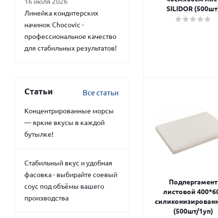
16 июля 2026
SILIDOR (500шт
Линейка кондитерских
начинок Chocovic -
профессиональное качество
для стабильных результатов!
Статьи
Все статьи
Концентрированные морсы
— яркие вкусы в каждой
бутылке!
Стабильный вкус и удобная
фасовка - выбирайте соевый
Подпергамент
соус под объёмы вашего
листовой 400*6
производства
силиконизирован
(500шт/1уп)