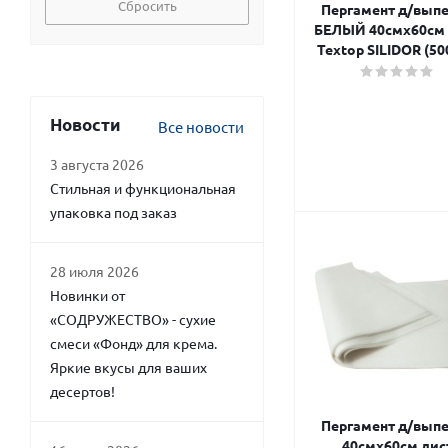
Сбросить
Пергамент д/вып
БЕЛЫЙ 40смх60см 
Textop SILIDOR (50
Новости
Все новости
3 августа 2026
Стильная и функциональная
упаковка под заказ
28 июля 2026
Новинки от
«СОДРУЖЕСТВО» - сухие
смеси «Фонд» для крема.
Яркие вкусы для ваших
десертов!
Пергамент д/вып
40смх60см лис