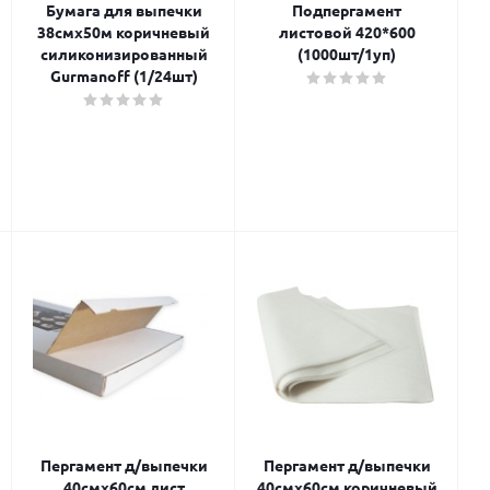
Бумага для выпечки
Подпергамент
38смх50м коричневый
листовой 420*600
силиконизированный
(1000шт/1уп)
Gurmanoff (1/24шт)
Пергамент д/выпечки
Пергамент д/выпечки
40смх60см лист
40смх60см коричневый