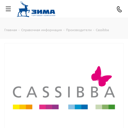
Главная
-
Справочная информация
-
Производители
-
Cassibba