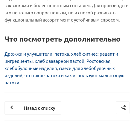
заквасками и более понятным составом. Для производств
это не только вопрос пользы, но и способ развивать
функциональный ассортимент с устойчивым спросом.
Что посмотреть дополнительно
Дрожжи и улучшители
,
патока
,
хлеб фитнес: рецепт и
ингредиенты
,
хлеб с заварной пастой
,
Ростовская
,
хлебобулочные изделия
,
смеси для хлебобулочных
изделий
,
что такое патока и как используют мальтозную
патоку
.
Назад к списку