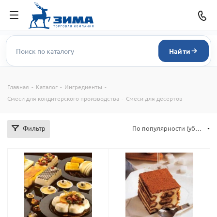
Найти
Главная
-
Каталог
-
Ингредиенты
-
Смеси для кондитерского производства
-
Смеси для десертов
Фильтр
По популярности (убывание)