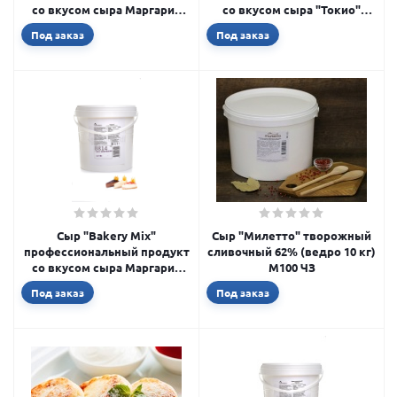
со вкусом сыра Маргарин
со вкусом сыра "Токио"
мягкий "Токио" (ведро 3,3
(ведро 3,3 кг) A803
Под заказ
Под заказ
кг) A823
Сыр "Bakery Mix"
Сыр "Милетто" творожный
профессиональный продукт
сливочный 62% (ведро 10 кг)
со вкусом сыра Маргарин
M100 ЧЗ
мягкий "Париж" (ведро3,3
Под заказ
Под заказ
кг) A824