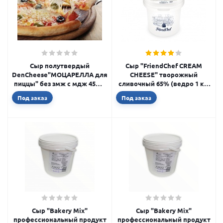
Сыр полутвердый
Сыр "FriendChef CREAM
DenCheese"МОЦАРЕЛЛА для
CHEESE" творожный
пиццы" без змж с мдж 45% (
сливочный 65% (ведро 1 кг)
упаковка 2 кг)
F311
Под заказ
Под заказ
Сыр "Bakery Mix"
Сыр "Bakery Mix"
профессиональный продукт
профессиональный продукт