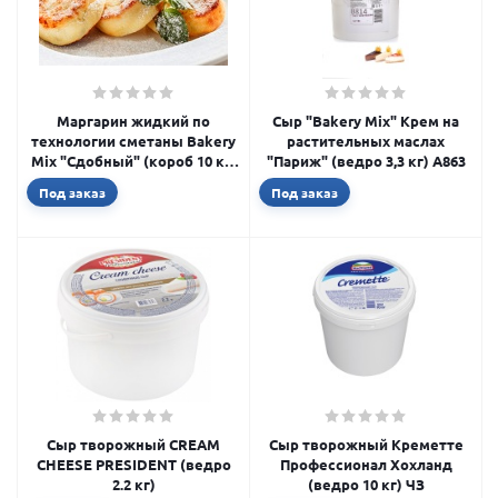
Маргарин жидкий по
Сыр "Bakery Mix" Крем на
технологии сметаны Bakery
растительных маслах
Mix "Сдобный" (короб 10 кг)
"Париж" (ведро 3,3 кг) А863
A171
Под заказ
Под заказ
Сыр творожный CREAM
Сыр творожный Креметте
CHEESE PRESIDENT (ведро
Профессионал Хохланд
2.2 кг)
(ведро 10 кг) ЧЗ