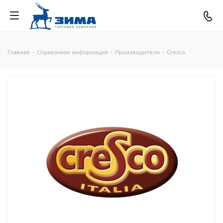
Главная
-
Справочная информация
-
Производители
-
Cresco