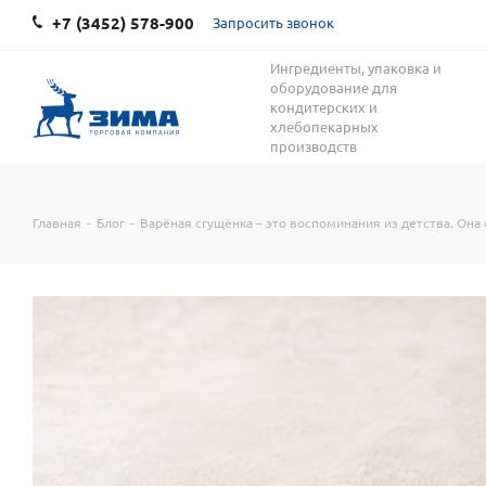
+7 (3452) 578-900
Запросить звонок
Ингредиенты, упаковка и
оборудование для
кондитерских и
хлебопекарных
производств
Главная
-
Блог
-
Варёная сгущёнка – это воспоминания из детства. Она 