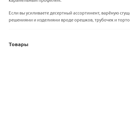
Если вы усиливаете десертный ассортимент, варёную сгу
решениями и изделиями вроде орешков, трубочек и тортов
Товары
Сгущенка вареная 8,5% (Пермь) коробка 18 кг
Есть в наличии