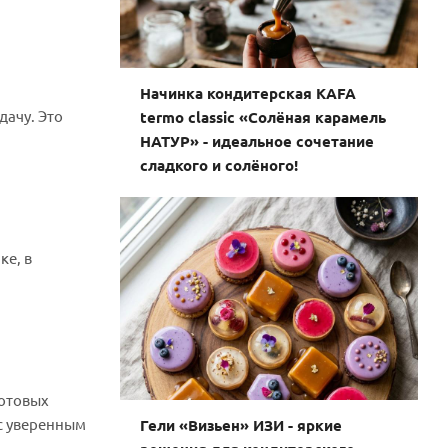
Начинка кондитерская KAFA
дачу. Это
termo classic «Солёная карамель
НАТУР» - идеальное сочетание
сладкого и солёного!
ке, в
готовых
 с уверенным
Гели «Визьен» ИЗИ - яркие