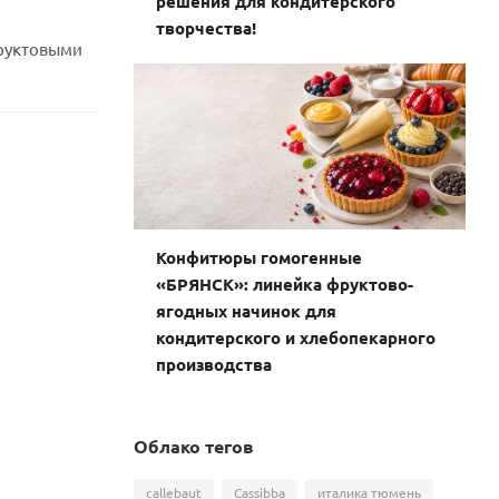
решения для кондитерского
творчества!
фруктовыми
Конфитюры гомогенные
«БРЯНСК»: линейка фруктово-
ягодных начинок для
кондитерского и хлебопекарного
производства
Облако тегов
callebaut
Cassibba
италика тюмень