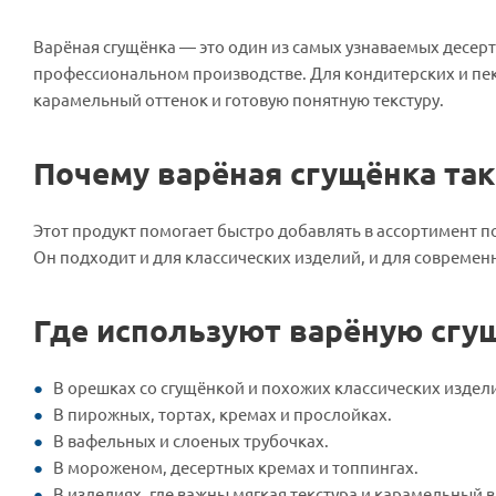
Варёная сгущёнка — это один из самых узнаваемых десерт
профессиональном производстве. Для кондитерских и пека
карамельный оттенок и готовую понятную текстуру.
Почему варёная сгущёнка так
Этот продукт помогает быстро добавлять в ассортимент 
Он подходит и для классических изделий, и для современ
Где используют варёную сгу
В орешках со сгущёнкой и похожих классических издел
В пирожных, тортах, кремах и прослойках.
В вафельных и слоеных трубочках.
В мороженом, десертных кремах и топпингах.
В изделиях, где важны мягкая текстура и карамельный в