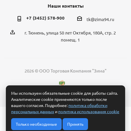
Наши контакты
+7 (3452) 578-900
tk@zima94.ru
г. Тюмень, улица 50 лет Октября, 180А, стр. 2
помещ. 1
2026 © ООО Торговая Компания "Зима"
Мы используем обязательные cookie для работы сайта.
Аналитические cookie применяются только после
вашего согласия. Подробнее:
политика обработки
персональных данных
и
политика использования cookie
Политика обработки персональных данных
Согласие на обработку персональных данных
Только необходимые
Принять
Условия обработки заявки и взаимодействия