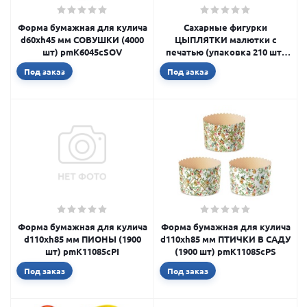
Форма бумажная для кулича
Сахарные фигурки
d60xh45 мм СОВУШКИ (4000
ЦЫПЛЯТКИ малютки с
шт) pmK6045cSOV
печатью (упаковка 210 шт)
tp93992
Под заказ
Под заказ
Форма бумажная для кулича
Форма бумажная для кулича
d110xh85 мм ПИОНЫ (1900
d110xh85 мм ПТИЧКИ В САДУ
шт) pmK11085cPI
(1900 шт) pmK11085cPS
Под заказ
Под заказ