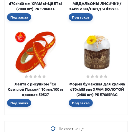
d70xh60 мм ХРАМЫ+ЦВЕТЫ
МЕДАЛЬОНЫ ЛИСИЧКИ/
(2000 шт) PRE7060XF
ЗАЙЧИКИ/ПАНДЫ d35х25 мм
(упаковка 300 шт) tp62080
Под заказ
Под заказ
Лента с рисунком "Со
Форма бумажная для кулича
Светлой Пасхой" 10 мм,100 м
d70xh85 мм ХРАМ ЗОЛОТОЙ
красная 59527
(2400 шт) PRE7085PAG
Под заказ
Под заказ
Показать еще