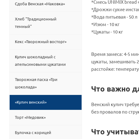
*Смесь UNIMIX bread «
Сдоба Венская «Маковка»
*Дрожжи сухие инстан
*Вода питьевая - 50 л
Хлеб "Традиционный
*Изюм - 10 кг
темный"
*Цукаты - 10 кг
Приг
Кекс «Творожный восторг»
Время замеса: 4-5 ми
Кулич шоколадный с
цукаты, замешивать 2-
апельсиновыми цукатами
расстойке: температур
Творожная пасха «Три
Что важно д
шоколада»
«Кулич венский»
Венский кулич требу
без провалов по стру
Торт «Медовик»
Что учитыва
Булочка с корицей