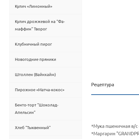
Кулич «Лимонный»
Кулич дрожжевой на "Фа-
маффин" Творог
Клубничный пирог
Новогодние пряники
Штоллен (Вайнхайм)
Рецептура
Пирожное «Матча-кокос»
Бенто-торт "Шоколад-
Ингр
Апельсин"
*Мука пшеничная в/с -
Хлеб "Тыквенный"
*Маргарин "GRANDPRO 