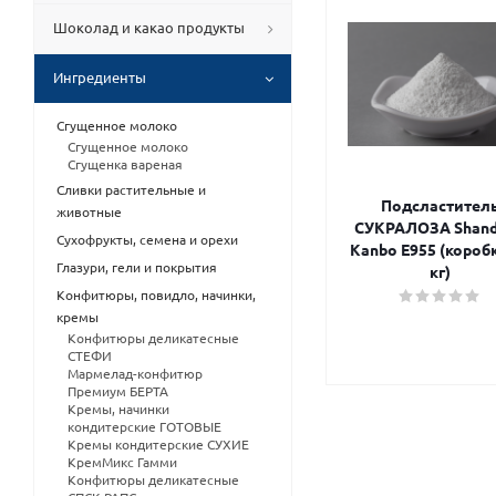
Шоколад и какао продукты
Ингредиенты
Сгущенное молоко
Сгущенное молоко
Сгущенка вареная
Сливки растительные и
Подсластител
животные
СУКРАЛОЗА Shan
Сухофрукты, семена и орехи
Kanbo Е955 (короб
Глазури, гели и покрытия
кг)
Конфитюры, повидло, начинки,
кремы
Конфитюры деликатесные
СТЕФИ
Мармелад-конфитюр
Премиум БЕРТА
Кремы, начинки
кондитерские ГОТОВЫЕ
Кремы кондитерские СУХИЕ
КремМикс Гамми
Конфитюры деликатесные