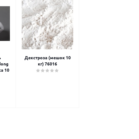
ь
Декстроза (мешок 10
dong
кг) 76016
ка 10