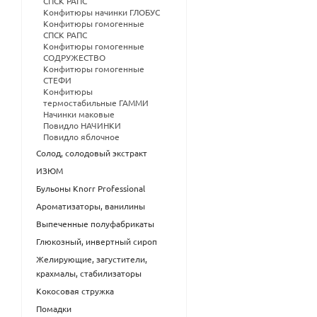
СПСК РАПС
Конфитюры начинки ГЛОБУС
Конфитюры гомогенные
СПСК РАПС
Конфитюры гомогенные
СОДРУЖЕСТВО
Конфитюры гомогенные
СТЕФИ
Конфитюры
термостабильные ГАММИ
Начинки маковые
Повидло НАЧИНКИ
Повидло яблочное
Солод, солодовый экстракт
ИЗЮМ
Бульоны Knorr Professional
Ароматизаторы, ванилины
Выпеченные полуфабрикаты
Глюкозный, инвертный сироп
Желирующие, загустители,
крахмалы, стабилизаторы
Кокосовая стружка
Помадки