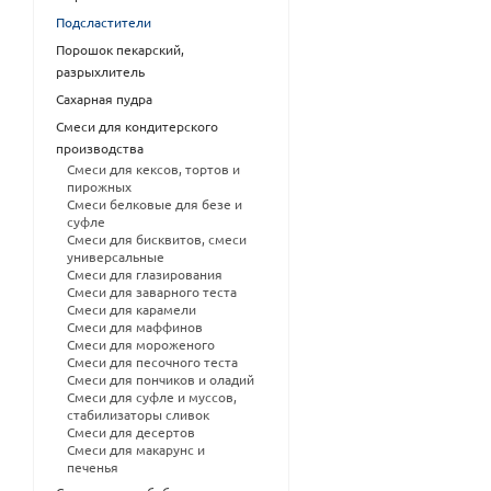
Подсластители
Порошок пекарский,
разрыхлитель
Сахарная пудра
Смеси для кондитерского
производства
Смеси для кексов, тортов и
пирожных
Смеси белковые для безе и
суфле
Смеси для бисквитов, смеси
универсальные
Смеси для глазирования
Смеси для заварного теста
Смеси для карамели
Смеси для маффинов
Смеси для мороженого
Смеси для песочного теста
Смеси для пончиков и оладий
Смеси для суфле и муссов,
стабилизаторы сливок
Смеси для десертов
Смеси для макарунс и
печенья