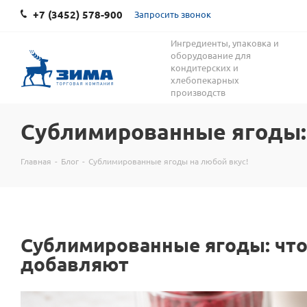
+7 (3452) 578-900
Запросить звонок
Ингредиенты, упаковка и
оборудование для
кондитерских и
хлебопекарных
производств
Сублимированные ягоды: 
Главная
-
Блог
-
Сублимированные ягоды на любой вкус!
Сублимированные ягоды: что 
добавляют