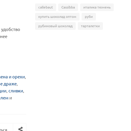
callebaut
Cassibba
италика тюмень
купить шоколад оптом
руби
рубиновый шоколад
тарталетки
и удобство
тнее
мена и орехи
,
е драже
,
ции
,
сливки
,
елем
и
ться