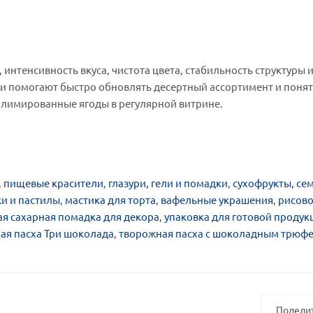
интенсивность вкуса, чистота цвета, стабильность структуры 
ции помогают быстро обновлять десертный ассортимент и поня
ублимированные ягоды в регулярной витрине.
,
пищевые красители
,
глазури, гели и помадки
,
сухофрукты, се
ки и пастилы
,
мастика для торта
,
вафельные украшения
,
рисово
ая сахарная помадка для декора
,
упаковка для готовой продук
ая пасха Три шоколада
,
творожная пасха с шоколадным трюф
Подели