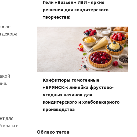
Гели «Визьен» ИЗИ - яркие
решения для кондитерского
творчества!
после
я декора,
Такой
Конфитюры гомогенные
лия.
«БРЯНСК»: линейка фруктово-
ягодных начинок для
кондитерского и хлебопекарного
производства
нт для
 влаги в
Облако тегов