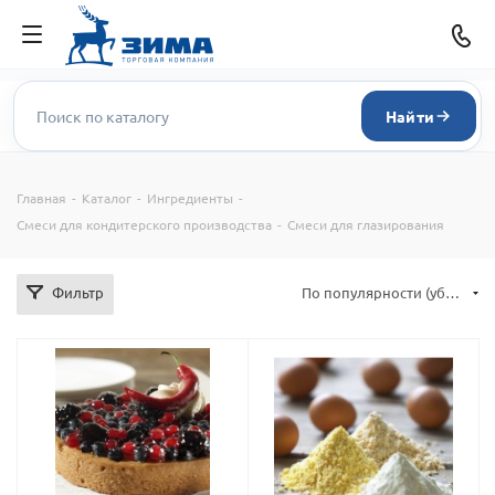
Найти
Главная
-
Каталог
-
Ингредиенты
-
Смеси для кондитерского производства
-
Смеси для глазирования
Фильтр
По популярности (убывание)