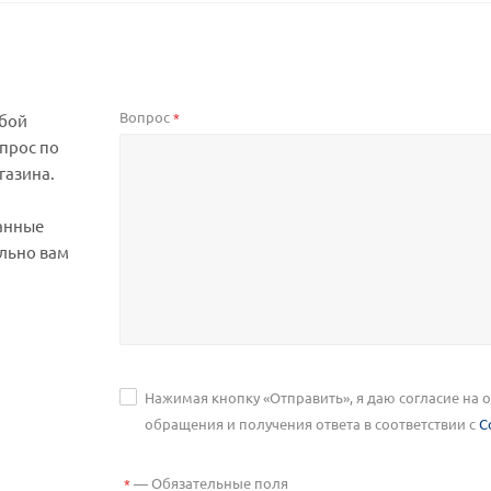
Вопрос
*
юбой
прос по
газина.
анные
льно вам
Нажимая кнопку «Отправить», я даю согласие на
обращения и получения ответа в соответствии с
С
—
Обязательные поля
*