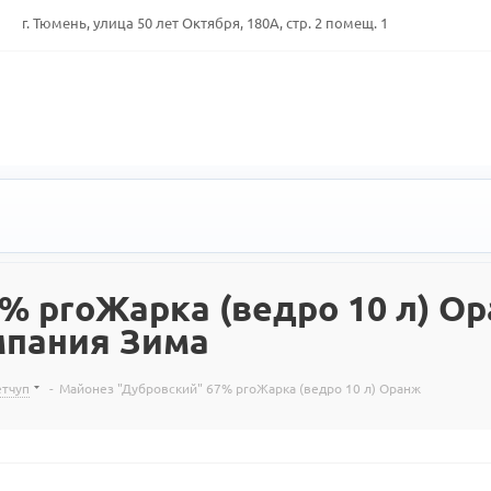
г. Тюмень, улица 50 лет Октября, 180А, стр. 2 помещ. 1
% proЖарка (ведро 10 л) Ор
мпания Зима
етчуп
-
Майонез "Дубровский" 67% proЖарка (ведро 10 л) Оранж