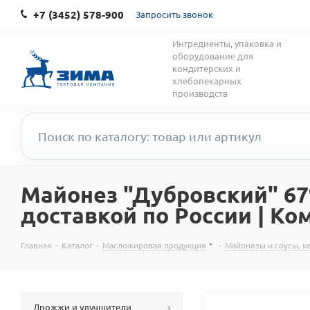
+7 (3452) 578-900
Запросить звонок
Ингредиенты, упаковка и
оборудование для
кондитерских и
хлебопекарных
производств
Майонез "Дубровский" 67
доставкой по России | Ко
Главная
-
Каталог
-
Масложировая продукция
-
Майонезы и соусы, к
Дрожжи и улучшители