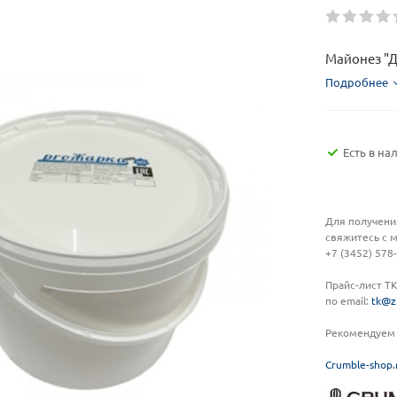
Майонез "Д
Подробнее
Есть в на
Для получени
свяжитесь с 
+7 (3452) 578
Прайс-лист Т
по email:
tk@z
Рекомендуем 
C
rumble-shop.