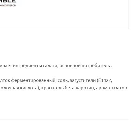
ивает ингредиенты салата, основной потребитель :
лток ферментированный, соль, загустители (Е1422,
молочная кислота), краситель бета-каротин, ароматизатор