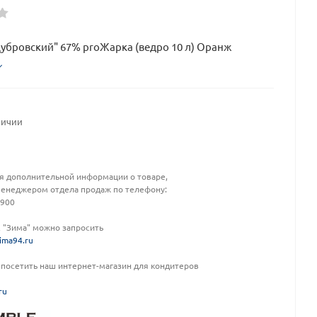
убровский" 67% proЖарка (ведро 10 л) Оранж
личии
я дополнительной информации о товаре,
менеджером отдела продаж по телефону:
-900
К "Зима" можно запросить
ima94.ru
посетить наш интернет-магазин для кондитеров
ru