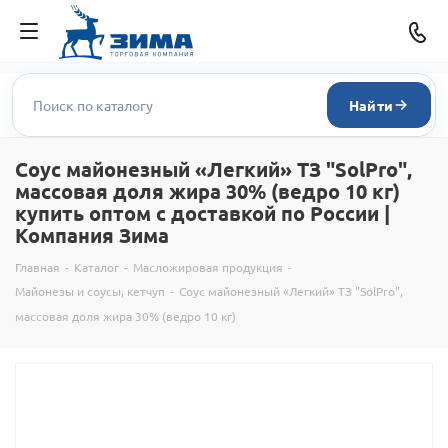
Найти
Соус майонезный «Легкий» ТЗ "SolPro",
массовая доля жира 30% (ведро 10 кг)
купить оптом с доставкой по России |
Компания Зима
Главная
-
Каталог
-
Масложировая продукция
-
Майонезы и соусы, кетчуп
-
Соус майонезный «Легкий» ТЗ "SolPro",
массовая доля жира 30% (ведро 10 кг)