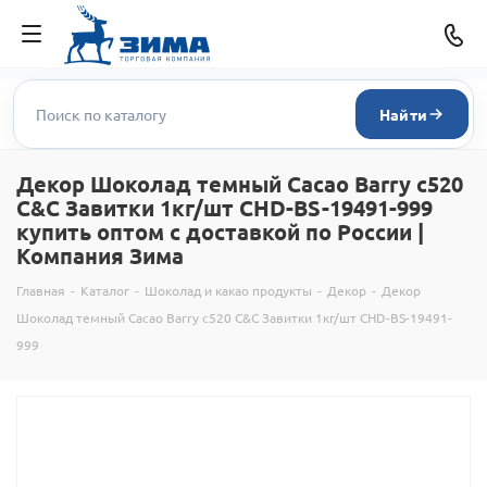
Найти
Декор Шоколад темный Cacao Barry c520
C&C Завитки 1кг/шт CHD-BS-19491-999
купить оптом с доставкой по России |
Компания Зима
Главная
-
Каталог
-
Шоколад и какао продукты
-
Декор
-
Декор
Шоколад темный Cacao Barry c520 C&C Завитки 1кг/шт CHD-BS-19491-
999