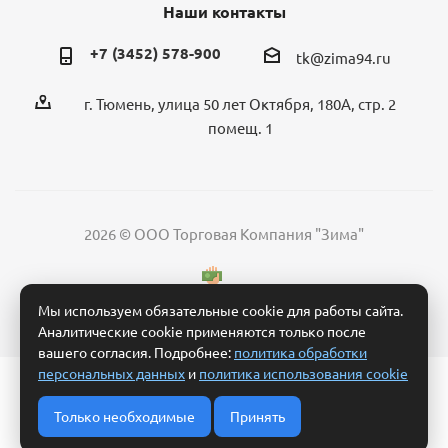
Наши контакты
+7 (3452) 578-900
tk@zima94.ru
г. Тюмень, улица 50 лет Октября, 180А, стр. 2
помещ. 1
2026 © ООО Торговая Компания "Зима"
Мы используем обязательные cookie для работы сайта.
Аналитические cookie применяются только после
вашего согласия. Подробнее:
политика обработки
персональных данных
и
политика использования cookie
Политика обработки персональных данных
Согласие на обработку персональных данных
Только необходимые
Принять
Условия обработки заявки и взаимодействия
Политика использования cookie