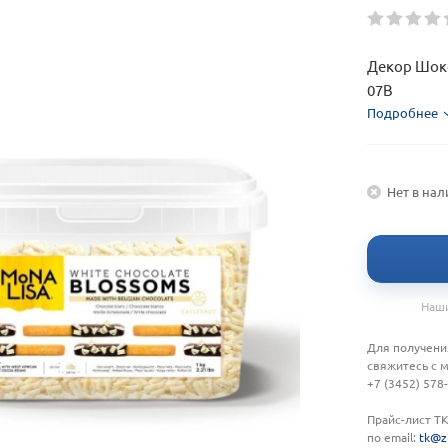
Декор Шоко
07B
Подробнее
Нет в на
Наши
Для получени
свяжитесь с 
+7 (3452) 578
Прайс-лист Т
по email:
tk@z