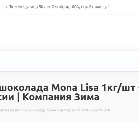
г. Тюмень, улица 50 лет Октября, 180А, стр. 2 помещ. 1
 шоколада Mona Lisa 1кг/шт
сии | Компания Зима
витки из белого шоколада Mona Lisa 1кг/шт CHW-BS-22278-07B