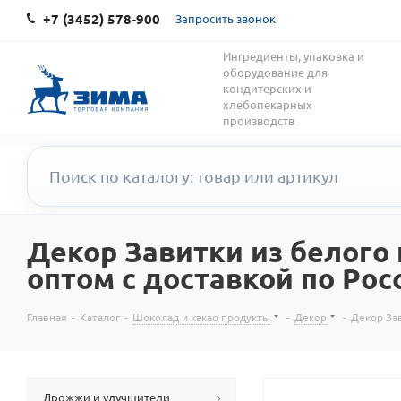
+7 (3452) 578-900
Запросить звонок
Ингредиенты, упаковка и
оборудование для
кондитерских и
хлебопекарных
производств
Декор Завитки из белого
оптом с доставкой по Рос
Главная
-
Каталог
-
Шоколад и какао продукты
-
Декор
-
Декор За
Дрожжи и улучшители