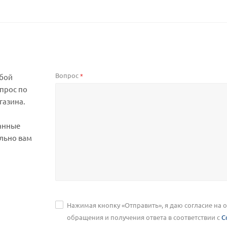
Вопрос
*
юбой
прос по
газина.
анные
льно вам
Нажимая кнопку «Отправить», я даю согласие на
обращения и получения ответа в соответствии с
С