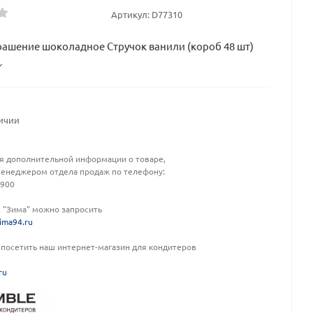
Артикул:
D77310
рашение шоколадное Стручок ванили (короб 48 шт)
личии
я дополнительной информации о товаре,
менеджером отдела продаж по телефону:
-900
К "Зима" можно запросить
ima94.ru
посетить наш интернет-магазин для кондитеров
ru