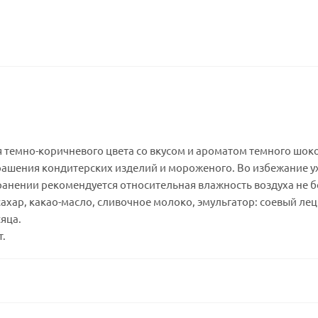
темно-коричневого цвета со вкусом и ароматом темного шок
рашения кондитерских изделий и мороженого. Во избежание у
анении рекомендуется относительная влажность воздуха не бо
 сахар, какао-масло, сливочное молоко, эмульгатор: соевый ле
сяца.
т.