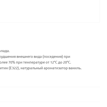
олада.
худшения внешнего вида (поседения) при
лее 70% при температуре от 12°С до 20°С.
цитин (E322), натуральный ароматизатор ваниль.