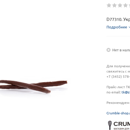
D77310. Ук
Подробнее
Нет в на
Для получени
свяжитесь с 
+7 (3452) 578
Прайс-лист Т
по email:
tk@z
Рекомендуем 
C
rumble-shop.