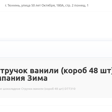
г. Тюмень, улица 50 лет Октября, 180А, стр. 2 помещ. 1
ручок ванили (короб 48 шт)
мпания Зима
е шоколадное Стручок ванили (короб 48 шт) D77310