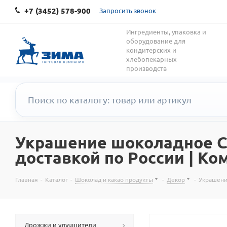
+7 (3452) 578-900
Запросить звонок
Ингредиенты, упаковка и
оборудование для
кондитерских и
хлебопекарных
производств
Украшение шоколадное Ст
доставкой по России | Ко
Главная
-
Каталог
-
Шоколад и какао продукты
-
Декор
-
Украшени
Дрожжи и улучшители