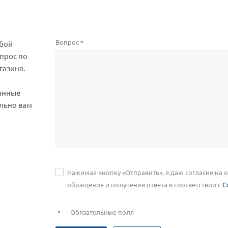
Вопрос
*
юбой
прос по
газина.
анные
льно вам
Нажимая кнопку «Отправить», я даю согласие на
обращения и получения ответа в соответствии с
С
—
Обязательные поля
*