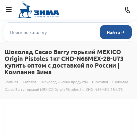
Найти
Шоколад Cacao Barry горький MEXICO
Origin Pistoles 1кг CHD-N66MEX-2B-U73
купить оптом с доставкой по России |
Компания Зима
Главная
-
Каталог
-
Шоколад и какао продукты
-
Шоколад
-
Шоколад
Cacao Barry горький MEXICO Origin Pistoles 1кг CHD-N66MEX-2B-U73