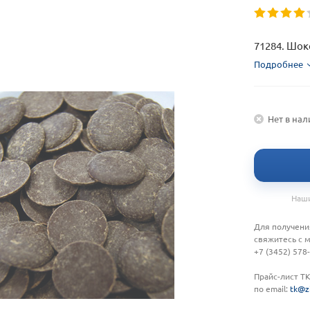
71284. Шо
Подробнее
Нет в на
Наши
Для получени
свяжитесь с 
+7 (3452) 578
Прайс-лист Т
по email:
tk@z