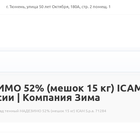
г. Тюмень, улица 50 лет Октября, 180А, стр. 2 помещ. 1
 52% (мешок 15 кг) ICAM S
сии | Компания Зима
д темный МАДЕЗИМО 52% (мешок 15 кг) ICAM S.p.a. 71284