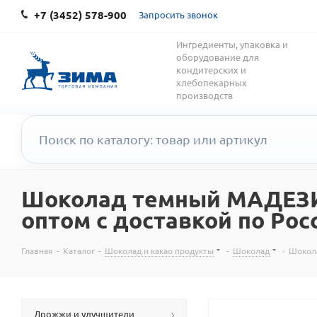
+7 (3452) 578-900
Запросить звонок
Ингредиенты, упаковка и
оборудование для
кондитерских и
хлебопекарных
производств
Шоколад темный МАДЕЗИМО
оптом с доставкой по Рос
Главная
-
Каталог
-
Шоколад и какао продукты
-
Шоколад
-
Шокола
Дрожжи и улучшители