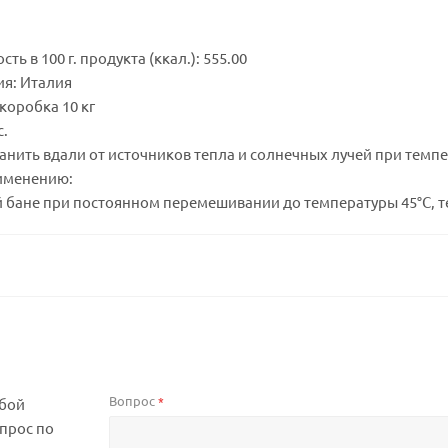
ть в 100 г. продукта (ккал.): 555.00
я: Италия
коробка 10 кг
с.
анить вдали от источников тепла и солнечных лучей при темпер
именению:
 бане при постоянном перемешивании до температуры 45°C, те
Вопрос
*
юбой
прос по