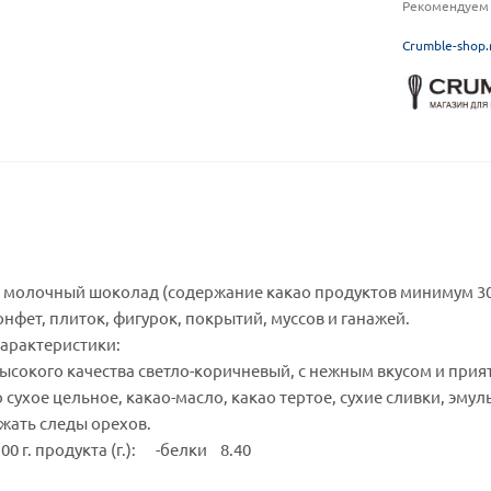
Рекомендуем 
C
rumble-shop.
молочный шоколад (содержание какао продуктов минимум 30%
нфет, плиток, фигурок, покрытий, муссов и ганажей.
арактеристики:
сокого качества светло-коричневый, с нежным вкусом и при
о сухое цельное, какао-масло, какао тертое, сухие сливки, эму
жать следы орехов.
00 г. продукта (г.): -белки 8.40