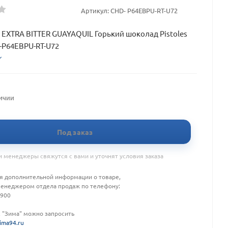
Артикул:
CHD- P64EBPU-RT-U72
y EXTRA BITTER GUAYAQUIL Горький шоколад Pistoles
-P64EBPU-RT-U72
личии
Под заказ
 менеджеры свяжутся с вами и уточнят условия заказа
я дополнительной информации о товаре,
менеджером отдела продаж по телефону:
-900
К "Зима" можно запросить
ima94.ru