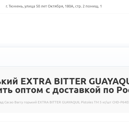
г. Тюмень, улица 50 лет Октября, 180А, стр. 2 помещ. 1
ький EXTRA BITTER GUAYAQUI
ть оптом с доставкой по Ро
д Cacao Barry горький EXTRA BITTER GUAYAQUIL Pistoles TM 5 кг/шт CHD-P64