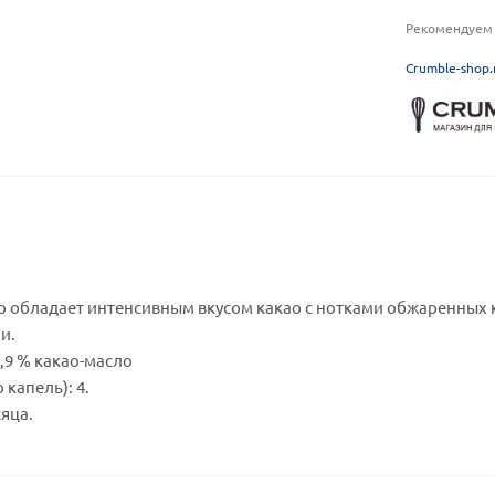
Рекомендуем 
C
rumble-shop.
р обладает интенсивным вкусом какао с нотками обжаренных
и.
0,9 % какао-масло
 капель): 4.
сяца.