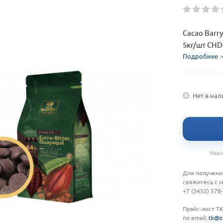
Cacao Barr
5кг/шт CHD
Подробнее
Нет в на
Наши
Для получени
свяжитесь с 
+7 (3452) 578
Прайс-лист Т
по email:
tk@z