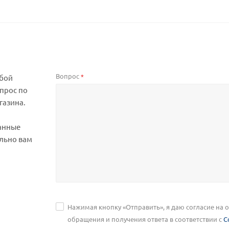
Вопрос
*
юбой
прос по
газина.
анные
льно вам
Нажимая кнопку «Отправить», я даю согласие на
обращения и получения ответа в соответствии с
С