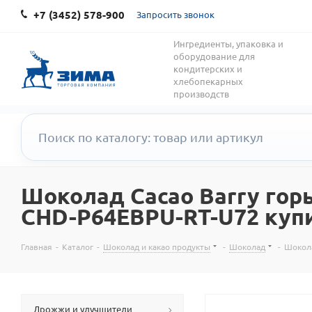
+7 (3452) 578-900
Запросить звонок
Ингредиенты, упаковка и
оборудование для
кондитерских и
хлебопекарных
производств
Шоколад Cacao Barry гор
CHD-P64EBPU-RT-U72 купи
Главная
-
Каталог
-
Шоколад и какао продукты
-
Шоколад
-
Шокола
Дрожжи и улучшители