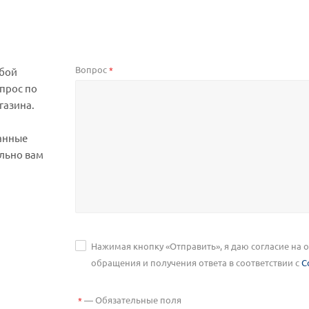
Вопрос
*
юбой
прос по
газина.
анные
льно вам
Нажимая кнопку «Отправить», я даю согласие на
обращения и получения ответа в соответствии с
С
—
Обязательные поля
*