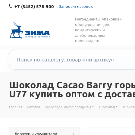
+7 (3452) 578-900
Запросить звонок
Ингредиенты, упаковка и
оборудование для
кондитерских и
хлебопекарных
производств
Шоколад Cacao Barry горь
U77 купить оптом с доста
Главная
-
Каталог
-
Шоколад и какао продукты
-
Шоколад
-
Шокола
Дрожжи и улучшители