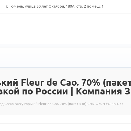
г. Тюмень, улица 50 лет Октября, 180А, стр. 2 помещ. 1
кий Fleur de Cao. 70% (паке
вкой по России | Компания 
д Cacao Barry горький Fleur de Cao. 70% (пакет 5 кг) CHD-O70FLEU-2B-U77