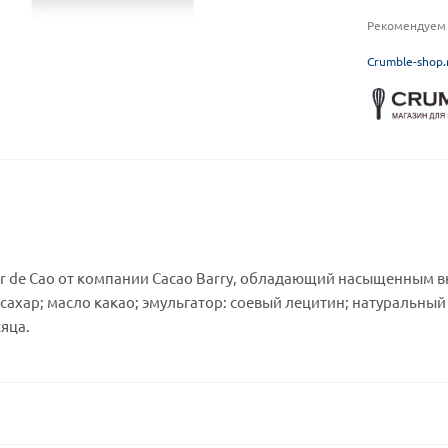
Рекомендуем 
C
rumble-shop.
r de Cao от компании Cacao Barry, обладающий насыщенным в
; сахар; масло какао; эмульгатор: соевый лецитин; натуральны
сяца.