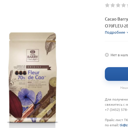
Cacao Barry
O70FLEU-2
Подробнее
Нет в на
Наши
Для получени
свяжитесь с 
+7 (3452) 578
Прайс-лист Т
по email:
tk@z