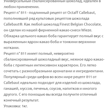
Универсальный сбалансированный шоколад, идеален в
любом применении.
Рецепт n° 811 - подлинный рецепт от Octaff Callebaut,
пополнивший ряд культовых рецептов шоколада
Callebaut®. Как любой шоколад Finest Belgian Chocolate,
он сделан из нашей фирменной какао-смеси Wieze.
Обжарка цельного какао-боба гарантирует полный вкус с
выраженным ядром какао-боба и тонкими верхними
нотками.
Рецепт n° 811 имеет полный, невероятно
сбалансированный шоколадный вкус, нежное ядро какао-
боба с приятным интенсивном характером. Его легко
сочетать с разнообразными ароматами и ингредиентами.
Популярный среди шефов во всем мире рецепт 811 от
Callebaut идеально подходит для изделий из шоколада,
ганашей, муссов, печенья, соусов, напитков и многого
другого. С его помощью вы всегда получите отличный
конечный результат.
Упаковка: 1кг.