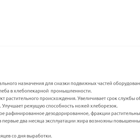
ального назначения для смазки подвижных частей оборудован
хлеба в хлебопекарной промышленности.
кт растительного происхождения. Увеличивает срок службы о
. Улучшает режущую способность ножей хлеборезок.
вое рафинированное дезодорированное, фракции растительных
в первые два месяца эксплуатации жира возможны повышенные
сяцев со дня выработки.