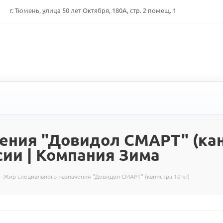
г. Тюмень, улица 50 лет Октября, 180А, стр. 2 помещ. 1
ения "Довидол СМАРТ" (кани
сии | Компания Зима
-
Жир специального назначения "Довидол СМАРТ" (канистра 10 кг)