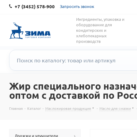
+7 (3452) 578-900
Запросить звонок
Ингредиенты, упаковка и
оборудование для
кондитерских и
хлебопекарных
производств
Жир специального назнач
оптом с доставкой по Рос
Главная
-
Каталог
-
Масложировая продукция
-
Масло для смазки
Дрожжи и улучшители