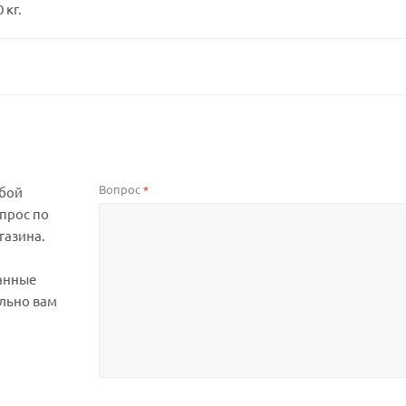
 кг.
Вопрос
*
юбой
прос по
газина.
анные
льно вам