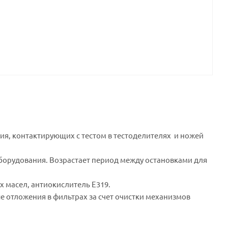
ия, контактирующих с тестом в тестоделителях и ножей
борудования. Возрастает период между остановками для
 масел, антиокислитель Е319.
 отложения в фильтрах за счет очистки механизмов