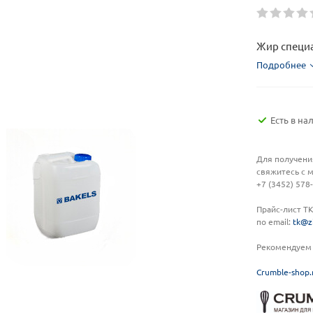
Жир специа
Подробнее
Есть в на
Для получени
свяжитесь с 
+7 (3452) 578
Прайс-лист Т
по email:
tk@z
Рекомендуем 
C
rumble-shop.