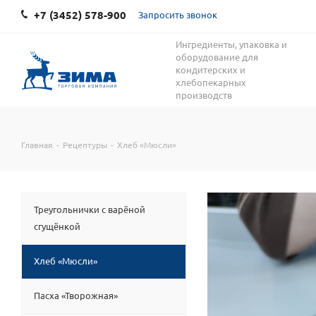
+7 (3452) 578-900
Запросить звонок
Ингредиенты, упаковка и
оборудование для
кондитерских и
хлебопекарных
производств
Главная
-
Рецептуры
-
Хлеб «Мюсли»
Треугольнички с варёной
сгущёнкой
Хлеб «Мюсли»
Пасха «Творожная»