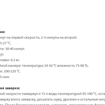
г
ия:
инут на первой скорости, 2-3 минуты на второй.
5-27 °С.
а: 30-40 минут.
ут.
овки: 0,5 кг.
йной камере: температура 34-36 °С влажность 75-80 %.
: 200-220 °С.
5 мин.
ия заварки:
ой скорости «заварку» и 15 л воды температурой 95-100 °С, ост
заварку влить закваску, досыпать муку, дрожжи и остальные и
сто. После брожения разделать и придать определенную форму