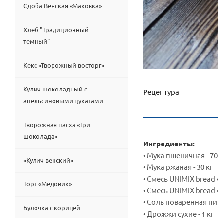
Сдоба Венская «Маковка»
Хлеб "Традиционный
темный"
Кекс «Творожный восторг»
Кулич шоколадный с
Рецептура
апельсиновыми цукатами
Творожная пасха «Три
шоколада»
Ингредиенты:
• Мука пшеничная - 70
«Кулич венский»
• Мука ржаная - 30 кг
• Смесь UNIMIX bread 
Торт «Медовик»
• Смесь UNIMIX bread 
• Соль поваренная пищ
Булочка с корицей
• Дрожжи сухие - 1 кг