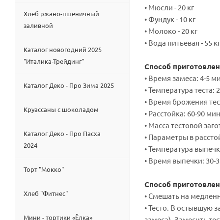
• Мюсли - 20 кг
Хлеб ржано-пшеничный
• Фундук - 10 кг
заливной
• Молоко - 20 кг
• Вода питьевая - 55 к
Каталог новогодний 2025
"Италика-Трейдинг"
Способ приготовлен
• Время замеса: 4-5 м
Каталог Деко - Про Зима 2025
• Температура теста: 2
• Время брожения тест
Круассаны с шоколадом
• Расстойка: 60-90 мин
• Масса тестовой загот
Каталог Деко - Про Пасха
• Параметры в рассто
2024
• Температура выпечки
• Время выпечки: 30-3
Торт "Мокко"
Способ приготовлен
Хлеб "Фитнес"
• Смешать на медленн
• Тесто. В остывшую 
Мини - тортики «Ёлка»
замеса). Замесить те