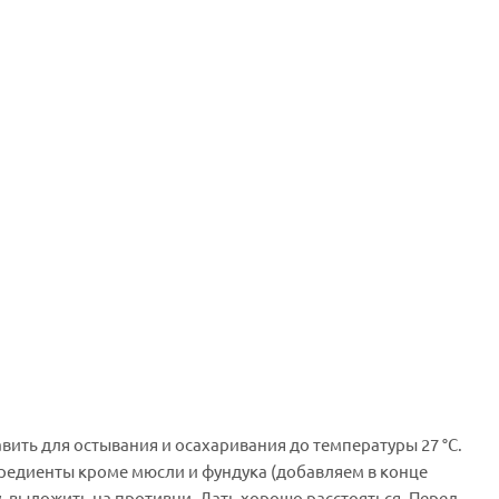
авить для остывания и осахаривания до температуры 27 °С.
нгредиенты кроме мюсли и фундука (добавляем в конце
, выложить на противни. Дать хорошо расстояться. Перед