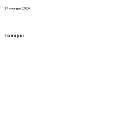
27 января 2026
Товары
Декор Завитки из клубничного шоколада Callebaut
Strawberry Blossoms 1 кг/шт CHF-BS-9STR-EO-07B