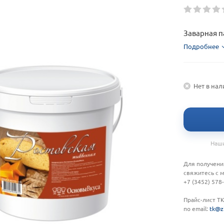
Заварная па
Подробнее
Нет в на
Наши
Для получени
свяжитесь с 
+7 (3452) 578
Прайс-лист Т
по email:
tk@z