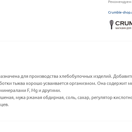
Рекомендуем 
C
rumble-shop.
назначена для производства хлебобулочных изделий. Добавить
ботки тыква хорошо усваивается организмом. Она содержит мн
 минералами F, Mg и другими.
ушеная, мука ржаная обдирная, соль, сахар, регулятор кислотно
яцев.