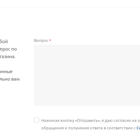
Вопрос
*
юбой
прос по
газина.
анные
льно вам
Нажимая кнопку «Отправить», я даю согласие на
обращения и получения ответа в соответствии с
С