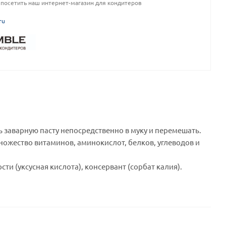
посетить наш интернет-магазин для кондитеров
ru
 заварную пасту непосредственно в муку и перемешать.
ожество витаминов, аминокислот, белков, углеводов и
сти (уксусная кислота), консервант (сорбат калия).