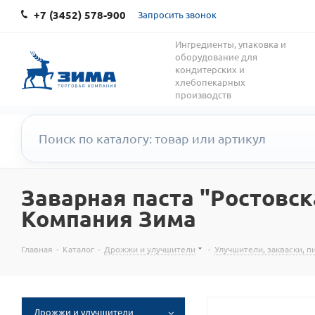
+7 (3452) 578-900
Запросить звонок
Ингредиенты, упаковка и
оборудование для
кондитерских и
хлебопекарных
производств
Заварная паста "Ростовска
Компания Зима
Главная
-
Каталог
-
Дрожжи и улучшители
-
Улучшители, закваски, 
Дрожжи и улучшители