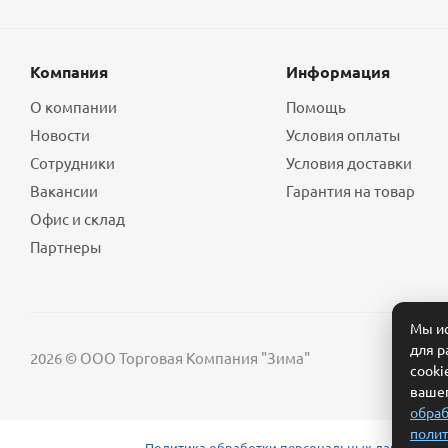
Компания
Информация
О компании
Помощь
Новости
Условия оплаты
Сотрудники
Условия доставки
Вакансии
Гарантия на товар
Офис и склад
Партнеры
Мы ис
для р
2026 © ООО Торговая Компания "Зима"
cooki
вашег
обраб
полит
Политика обработки персональных данных
Сог