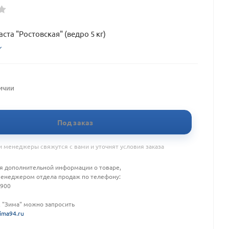
ста "Ростовская" (ведро 5 кг)
личии
Под заказ
 менеджеры свяжутся с вами и уточнят условия заказа
я дополнительной информации о товаре,
менеджером отдела продаж по телефону:
-900
К "Зима" можно запросить
ima94.ru