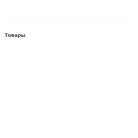
Товары
Гель "Визьен" ИЗИ черника (ведро 7 кг)