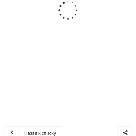
Гель "Визьен" ИЗИ клубника (ведро 7 кг)
Гель "Визьен" ИЗИ карамель (ведро 7 кг)
Назад к списку