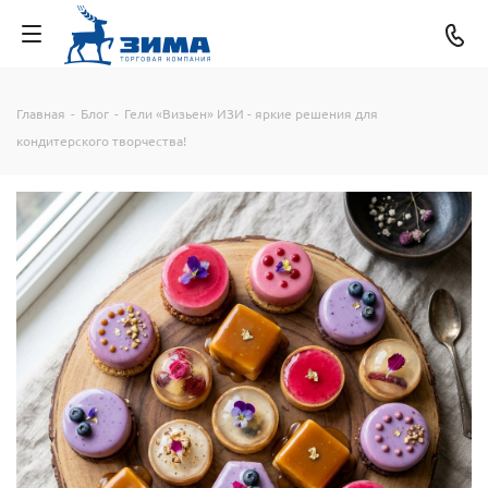
Главная
-
Блог
-
Гели «Визьен» ИЗИ - яркие решения для
кондитерского творчества!