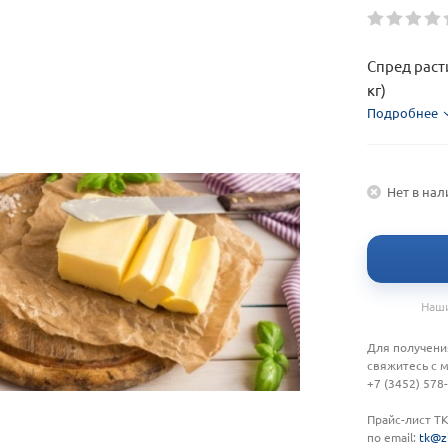
Спред рас
кг)
Подробнее
Нет в на
Наши
Для получени
свяжитесь с 
+7 (3452) 578
Прайс-лист Т
по email:
tk@z