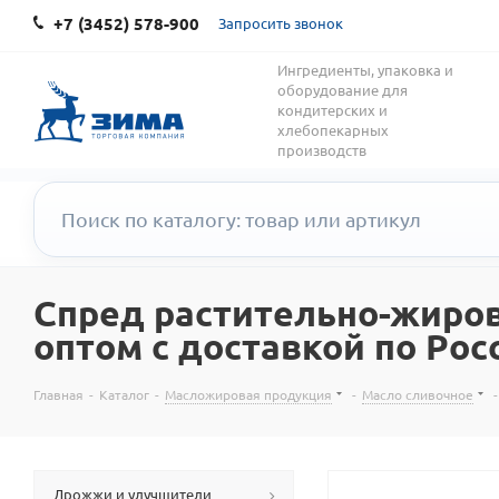
+7 (3452) 578-900
Запросить звонок
Ингредиенты, упаковка и
оборудование для
кондитерских и
хлебопекарных
производств
Спред растительно-жиров
оптом с доставкой по Рос
Главная
-
Каталог
-
Масложировая продукция
-
Масло сливочное
-
Дрожжи и улучшители