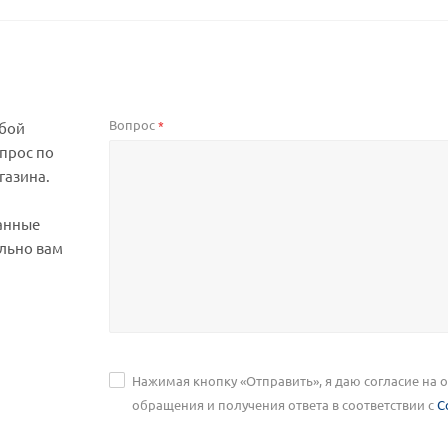
Вопрос
*
юбой
прос по
газина.
анные
льно вам
Нажимая кнопку «Отправить», я даю согласие на
обращения и получения ответа в соответствии с
С