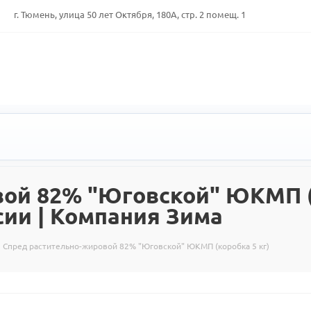
г. Тюмень, улица 50 лет Октября, 180А, стр. 2 помещ. 1
ой 82% "Юговской" ЮКМП (к
сии | Компания Зима
Спред растительно-жировой 82% "Юговской" ЮКМП (коробка 5 кг)