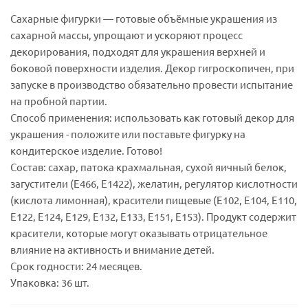
Сахарные фигурки — готовые объёмные украшения из
сахарной массы, упрощают и ускоряют процесс
декорирования, подходят для украшения верхней и
боковой поверхности изделия. Декор гигроскопичен, при
запуске в производство обязательно провести испытание
на пробной партии.
Способ применения: использовать как готовый декор для
украшения - положите или поставьте фигурку на
кондитерское изделие. Готово!
Состав: сахар, патока крахмальная, сухой яичный белок,
загустители (Е466, Е1422), желатин, регулятор кислотности
(кислота лимонная), красители пищевые (Е102, Е104, Е110,
Е122, Е124, Е129, Е132, Е133, Е151, Е153). Продукт содержит
красители, которые могут оказывать отрицательное
влияние на активность и внимание детей.
Срок годности: 24 месяцев.
Упаковка: 36 шт.