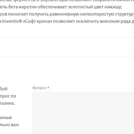
ель бета-каротин обеспечивает золотистый цвет мякишу;
оров помогает получить равномерную мелкопористую структу
 Inventis® «Софт крема» позволяет исключить внесение ряда 
Вопрос
*
юбой
прос по
газина.
анные
льно вам