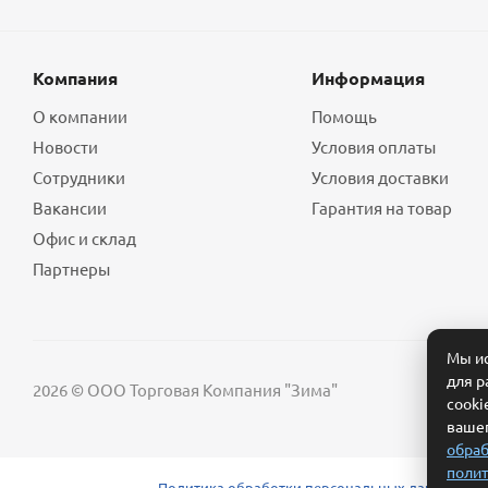
Компания
Информация
О компании
Помощь
Новости
Условия оплаты
Сотрудники
Условия доставки
Вакансии
Гарантия на товар
Офис и склад
Партнеры
Мы ис
для р
2026 © ООО Торговая Компания "Зима"
cooki
вашег
обраб
полит
Политика обработки персональных данных
Сог