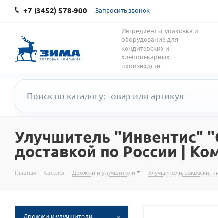
+7 (3452) 578-900
Запросить звонок
Ингредиенты, упаковка и
оборудование для
кондитерских и
хлебопекарных
производств
Улучшитель "Инвентис" "
доставкой по России | Ко
Главная
-
Каталог
-
Дрожжи и улучшители
-
Улучшители, закваски, 
Дрожжи и улучшители