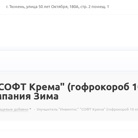
г. Тюмень, улица 50 лет Октября, 180А, стр. 2 помещ. 1
СОФТ Крема" (гофрокороб 10
мпания Зима
пищевые добавки
-
Улучшитель "Инвентис" "СОФТ Крема" (гофрокороб 10 кг