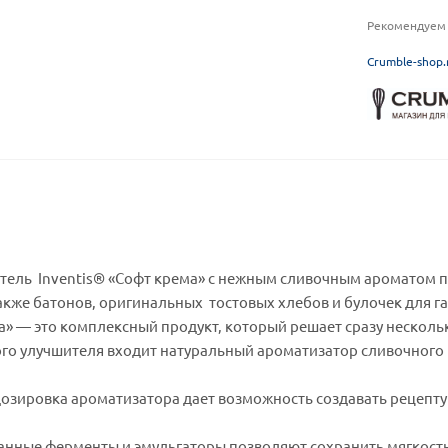
Рекомендуем 
C
rumble-shop.
ель Inventis® «Софт крема» с нежным сливочным ароматом п
акже батонов, оригинальных тостовых хлебов и булочек для г
а» — это комплексный продукт, который решает сразу нескольк
ного улучшителя входит натуральный ароматизатор сливочного 
дозировка ароматизатора дает возможность создавать рецепту
анные ферменты и эмульгаторы позволяют сохранить мягкость 