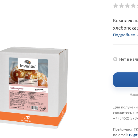
Комплексна
хлебопекар
Подробнее
Нет в на
Наши
Для получени
свяжитесь с 
+7 (3452) 578
Прайс-лист Т
по email:
tk@z