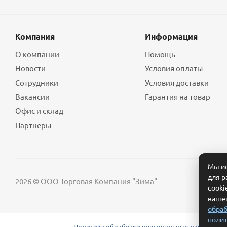
Компания
Информация
О компании
Помощь
Новости
Условия оплаты
Сотрудники
Условия доставки
Вакансии
Гарантия на товар
Офис и склад
Партнеры
Мы ис
для р
2026 © ООО Торговая Компания "Зима"
cooki
вашег
обраб
полит
Политика обработки персональных данных
Сог