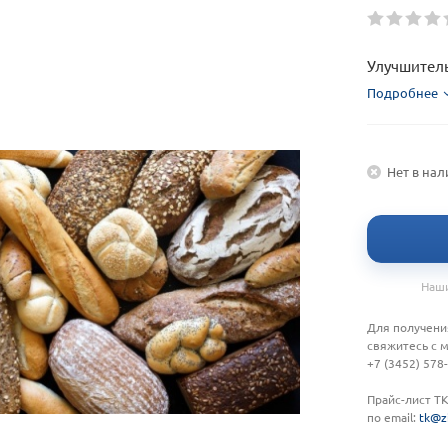
Улучшитель
Подробнее
Нет в на
Наши
Для получени
свяжитесь с 
+7 (3452) 578
Прайс-лист Т
по email:
tk@z