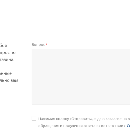
Вопрос
*
юбой
прос по
газина.
анные
льно вам
Нажимая кнопку «Отправить», я даю согласие на
обращения и получения ответа в соответствии с
С