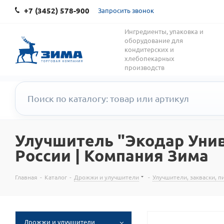
+7 (3452) 578-900
Запросить звонок
Ингредиенты, упаковка и
оборудование для
кондитерских и
хлебопекарных
производств
Улучшитель "Экодар Униве
России | Компания Зима
Главная
-
Каталог
-
Дрожжи и улучшители
-
Улучшители, закваски, 
Дрожжи и улучшители