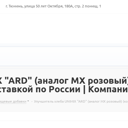
г. Тюмень, улица 50 лет Октября, 180А, стр. 2 помещ. 1
 "ARD" (аналог МХ розовый)
тавкой по России | Компан
пищевые добавки
-
Улучшитель хлеба UNIMIX "ARD" (аналог МХ розовый) (к