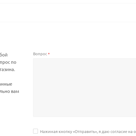
Вопрос
*
юбой
прос по
газина.
анные
льно вам
Нажимая кнопку «Отправить», я даю согласие на