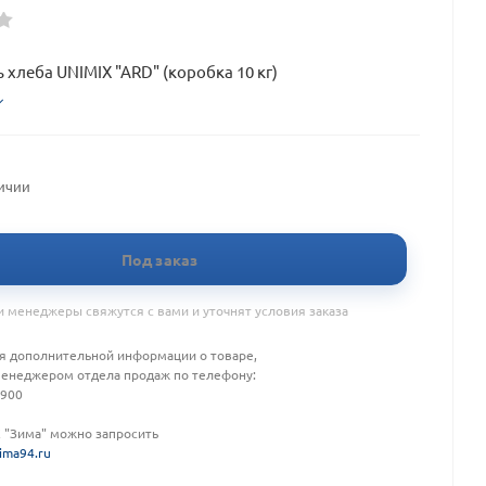
ль хлеба UNIMIX "ARD" (коробка 10 кг)
личии
Под заказ
 менеджеры свяжутся с вами и уточнят условия заказа
я дополнительной информации о товаре,
менеджером отдела продаж по телефону:
-900
К "Зима" можно запросить
ima94.ru