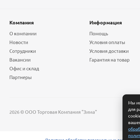
Компания
Информация
О компании
Помощь
Новости
Условия оплаты
Сотрудники
Условия доставки
Вакансии
Гарантия на товар
Офис и склад
Партнеры
Мы ис
для р
2026 © ООО Торговая Компания "Зима"
cooki
вашег
обраб
полит
Политика обработки персональных данных
Сог