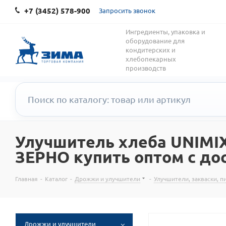
+7 (3452) 578-900
Запросить звонок
Ингредиенты, упаковка и
оборудование для
кондитерских и
хлебопекарных
производств
Улучшитель хлеба UNIMIX
ЗЕРНО купить оптом с дос
Главная
-
Каталог
-
Дрожжи и улучшители
-
Улучшители, закваски, 
Дрожжи и улучшители