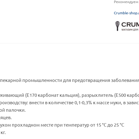
Рекомендуем 
C
rumble-shop.
опекарной промышленности для предотвращения заболевания 
еживающий (Е170 карбонат кальция), разрыхлитель (Е500 карб
роизводству: внести в количестве 0,1-0,3% к массе муки, в за
ой палочки.
сяцев.
сухом прохладном месте при температур от 15 °С до 25 °С
кг.