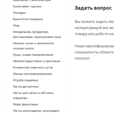
Кокосовая стружка
Задать вопрос
Помадки
Красители пищевые
Вы можете задать л
Мед
интересующий вас во
Миндальная, фундучная,
товару или работе ма
фисташковая, черемуховая мука
Молоко сухое и заменители
Наши квалифициров
молока сухого
специалисты обязате
Мука, сухари панировочные
помогут.
Начинки фруктовые и кремовые
Концентрат квасного сусла
Овощи консервированные
Отруби пищевые
Пасты десертные
Пасты для лепки и обтяжки,
марципан
Пюре фруктовые
Пасты шоколадные, шоколадно-