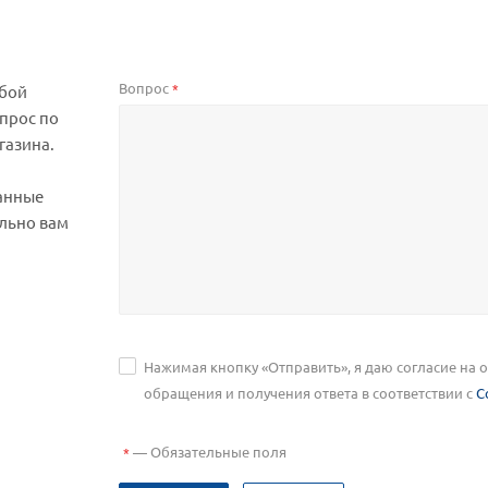
Вопрос
*
юбой
прос по
газина.
анные
льно вам
Нажимая кнопку «Отправить», я даю согласие на
обращения и получения ответа в соответствии с
С
—
Обязательные поля
*