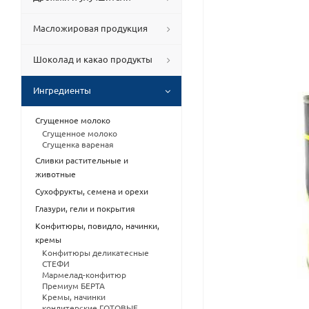
Масложировая продукция
Шоколад и какао продукты
Ингредиенты
Сгущенное молоко
Сгущенное молоко
Сгущенка вареная
Сливки растительные и
животные
Сухофрукты, семена и орехи
Глазури, гели и покрытия
Конфитюры, повидло, начинки,
кремы
Конфитюры деликатесные
СТЕФИ
Мармелад-конфитюр
Премиум БЕРТА
Кремы, начинки
кондитерские ГОТОВЫЕ