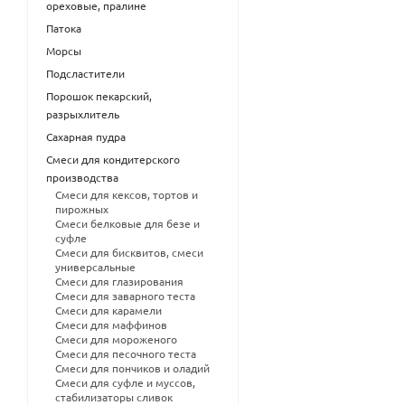
ореховые, пралине
Патока
Морсы
Подсластители
Порошок пекарский,
разрыхлитель
Сахарная пудра
Смеси для кондитерского
производства
Смеси для кексов, тортов и
пирожных
Смеси белковые для безе и
суфле
Смеси для бисквитов, смеси
универсальные
Смеси для глазирования
Смеси для заварного теста
Смеси для карамели
Смеси для маффинов
Смеси для мороженого
Смеси для песочного теста
Смеси для пончиков и оладий
Смеси для суфле и муссов,
стабилизаторы сливок