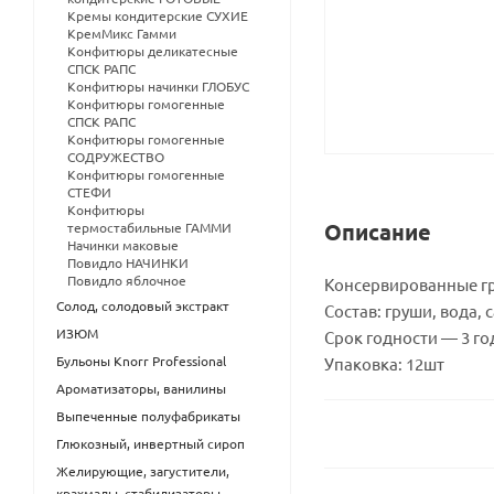
Кремы кондитерские СУХИЕ
КремМикс Гамми
Конфитюры деликатесные
СПСК РАПС
Конфитюры начинки ГЛОБУС
Конфитюры гомогенные
СПСК РАПС
Конфитюры гомогенные
СОДРУЖЕСТВО
Конфитюры гомогенные
СТЕФИ
Конфитюры
Описание
термостабильные ГАММИ
Начинки маковые
Повидло НАЧИНКИ
Повидло яблочное
Консервированные гр
Солод, солодовый экстракт
Состав: груши, вода,
ИЗЮМ
Срок годности — 3 го
Бульоны Knorr Professional
Упаковка: 12шт
Ароматизаторы, ванилины
Выпеченные полуфабрикаты
Глюкозный, инвертный сироп
Желирующие, загустители,
крахмалы, стабилизаторы