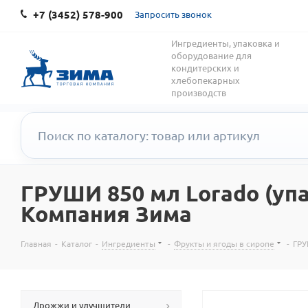
+7 (3452) 578-900
Запросить звонок
Ингредиенты, упаковка и
оборудование для
кондитерских и
хлебопекарных
производств
ГРУШИ 850 мл Lorado (упа
Компания Зима
Главная
-
Каталог
-
Ингредиенты
-
Фрукты и ягоды в сиропе
-
ГРУ
Дрожжи и улучшители