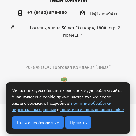
+7 (3452) 578-900
tk@zima94.ru
г. Тюмень, улица 50 лет Октября, 180А, стр. 2
помещ. 1
2026 © ООО Торговая Компания "Зима"
Мы используем обязательные cookie для работы сайта.
Аналитические cookie применяются только после
вашего согласия. Подробнее:
политика обработки
персональных данных
и
политика использования cookie
Политика обработки персональных данных
Согласие на обработку персональных данных
Только необходимые
Принять
Условия обработки заявки и взаимодействия
Политика использования cookie