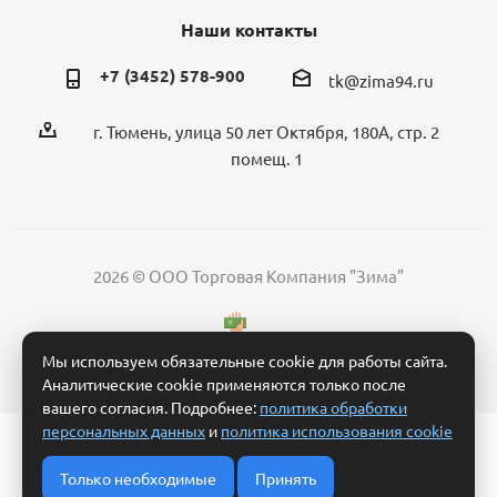
Наши контакты
+7 (3452) 578-900
tk@zima94.ru
г. Тюмень, улица 50 лет Октября, 180А, стр. 2
помещ. 1
2026 © ООО Торговая Компания "Зима"
Мы используем обязательные cookie для работы сайта.
Аналитические cookie применяются только после
вашего согласия. Подробнее:
политика обработки
персональных данных
и
политика использования cookie
Политика обработки персональных данных
Согласие на обработку персональных данных
Только необходимые
Принять
Условия обработки заявки и взаимодействия