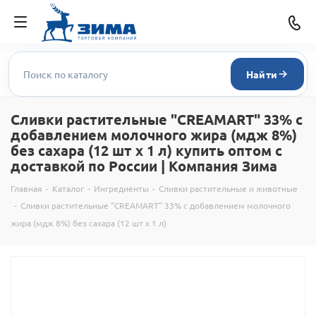
Найти
Сливки растительные "CREAMART" 33% c
добавлением молочного жира (мдж 8%)
без сахара (12 шт х 1 л) купить оптом с
доставкой по России | Компания Зима
Главная
-
Каталог
-
Ингредиенты
-
Сливки растительные и животные
-
Сливки растительные "CREAMART" 33% c добавлением молочного
жира (мдж 8%) без сахара (12 шт х 1 л)