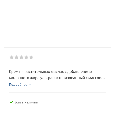
Крем на растительных маслах с добавлением
молочного жира ультрапастеризованный с массовой
долей жира 33% ТЗ "СREAMART" упаковка 1,0 л
Подробнее
Есть в наличии