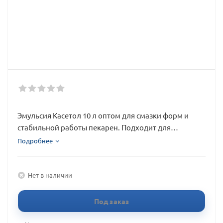
Эмульсия Касетол 10 л оптом для смазки форм и
стабильной работы пекарен. Подходит для
регулярного выпуска и удобной производственной
Подробнее
схемы.
Нет в наличии
Под заказ