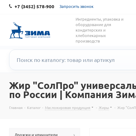
+7 (3452) 578-900
Запросить звонок
Ингредиенты, упаковка и
оборудование для
кондитерских и
хлебопекарных
производств
Жир "СолПро" универсальн
по России | Компания Зим
Главная
-
Каталог
-
Масложировая продукция
-
Жиры
-
Жир "СолП
Дрожжи и улучшители