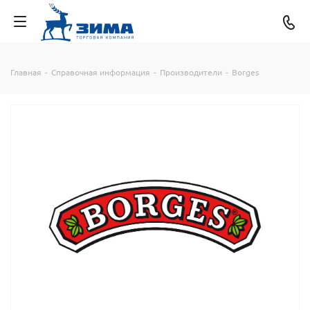
Главная
-
Справочная информация
-
Производители
-
Borges